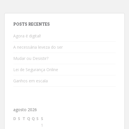
POSTS RECENTES
Agora é digital!
A necessária leveza do ser
Mudar ou Desistir?
Lei de Segurança Online
Ganhos em escala
agosto 2026
D
S
T
Q
Q
S
S
1