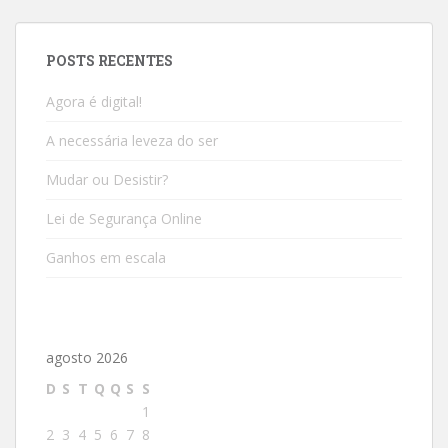
POSTS RECENTES
Agora é digital!
A necessária leveza do ser
Mudar ou Desistir?
Lei de Segurança Online
Ganhos em escala
agosto 2026
D
S
T
Q
Q
S
S
1
2
3
4
5
6
7
8