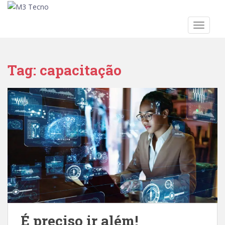
TOGGLE
Skip to main content
Tag:
capacitação
É preciso ir além!