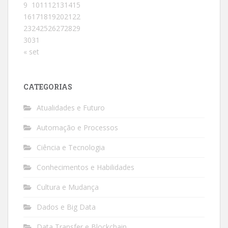
9
10
11
12
13
14
15
16
17
18
19
20
21
22
23
24
25
26
27
28
29
30
31
« set
CATEGORIAS
Atualidades e Futuro
Automação e Processos
Ciência e Tecnologia
Conhecimentos e Habilidades
Cultura e Mudança
Dados e Big Data
Data Transfer e Blockchain