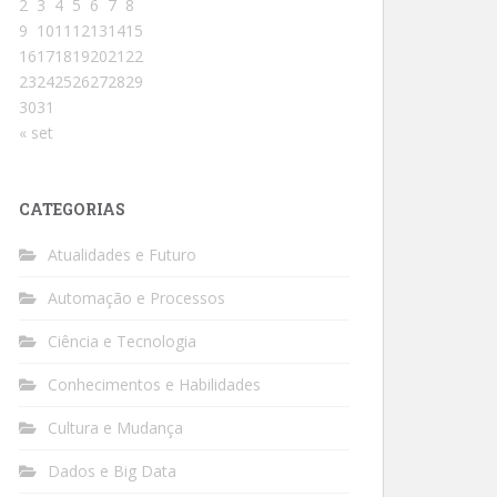
2
3
4
5
6
7
8
9
10
11
12
13
14
15
16
17
18
19
20
21
22
23
24
25
26
27
28
29
30
31
« set
CATEGORIAS
Atualidades e Futuro
Automação e Processos
Ciência e Tecnologia
Conhecimentos e Habilidades
Cultura e Mudança
Dados e Big Data