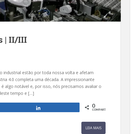
| II/III
 industrial estão por toda nossa volta e afetam
stria 4.0 completa uma década. A impressionante
 algo notável e, por isso, nós precisamos avaliar o
este tempo e […]
0
Compartilhar
COMPART.
LEIA MAIS