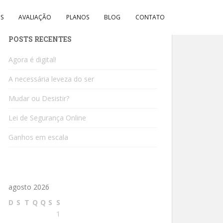
IS
AVALIAÇÃO
PLANOS
BLOG
CONTATO
POSTS RECENTES
Agora é digital!
A necessária leveza do ser
Mudar ou Desistir?
Lei de Segurança Online
Ganhos em escala
agosto 2026
D
S
T
Q
Q
S
S
1