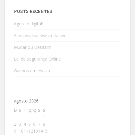
POSTS RECENTES
Agora é digital!
A necessária leveza do ser
Mudar ou Desistir?
Lei de Segurança Online
Ganhos em escala
agosto 2026
D
S
T
Q
Q
S
S
1
2
3
4
5
6
7
8
9
10
11
12
13
14
15