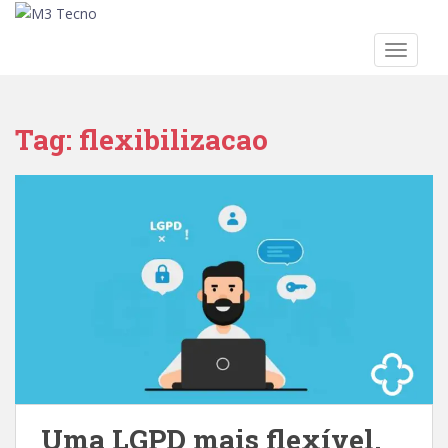
TOGGLE
Skip to main content
Tag:
flexibilizacao
Uma LGPD mais flexível.