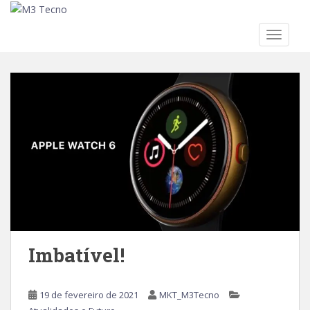
TOGGLE
Skip to main content
Imbatível!
19 de fevereiro de 2021
MKT_M3Tecno