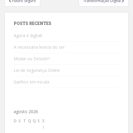
Futuro Seguro
Transformação Digital
POSTS RECENTES
Agora é digital!
A necessária leveza do ser
Mudar ou Desistir?
Lei de Segurança Online
Ganhos em escala
agosto 2026
D
S
T
Q
Q
S
S
1