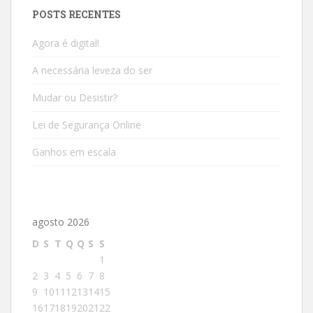
POSTS RECENTES
Agora é digital!
A necessária leveza do ser
Mudar ou Desistir?
Lei de Segurança Online
Ganhos em escala
agosto 2026
D
S
T
Q
Q
S
S
1
2
3
4
5
6
7
8
9
10
11
12
13
14
15
16
17
18
19
20
21
22