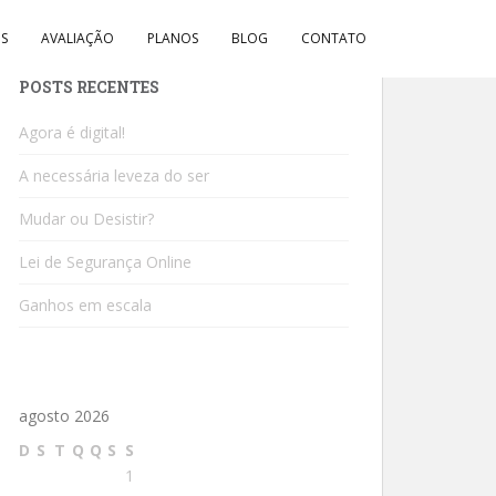
IS
AVALIAÇÃO
PLANOS
BLOG
CONTATO
POSTS RECENTES
Agora é digital!
A necessária leveza do ser
Mudar ou Desistir?
Lei de Segurança Online
Ganhos em escala
agosto 2026
D
S
T
Q
Q
S
S
1