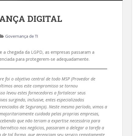
RANÇA DIGITAL
Governança de TI
s e a chegada da LGPD, as empresas passaram a
enciada para protegerem-se adequadamente.
 foi o objetivo central de todo MSP (Provedor de
 ultimos anos este compromisso se tornou
so levou estes fornecedores a fortalecer seus
os surgindo, inclusive, entes especializados
renciados de Segurança). Neste mesmo período, vimos a
 majoritariamente cuidada pelas proprias empresas,
ebendo que não teriam a expertise necessária para
ibernético nos negócios, passaram a delegar a tarefa a
am de tal forma, que gerenciam seu serviço remotamente