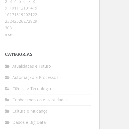
2
3
4
5
6
7
8
9
10
11
12
13
14
15
16
17
18
19
20
21
22
23
24
25
26
27
28
29
30
31
« set
CATEGORIAS
Atualidades e Futuro
Automação e Processos
Ciência e Tecnologia
Conhecimentos e Habilidades
Cultura e Mudança
Dados e Big Data