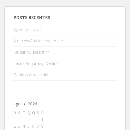
POSTS RECENTES
Agora é digital!
A necessária leveza do ser
Mudar ou Desistir?
Lei de Segurança Online
Ganhos em escala
agosto 2026
D
S
T
Q
Q
S
S
1
2
3
4
5
6
7
8