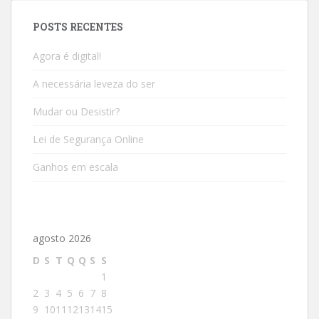
POSTS RECENTES
Agora é digital!
A necessária leveza do ser
Mudar ou Desistir?
Lei de Segurança Online
Ganhos em escala
agosto 2026
D
S
T
Q
Q
S
S
1
2
3
4
5
6
7
8
9
10
11
12
13
14
15